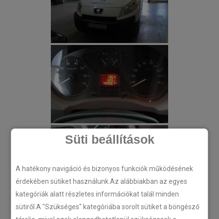
Süti beállítások
A hatékony navigáció és bizonyos funkciók működésének
érdekében sütiket használunk.Az alábbiakban az egyes
kategóriák alatt részletes információkat talál minden
sütiről.A "Szükséges" kategóriába sorolt sütiket a böngésző