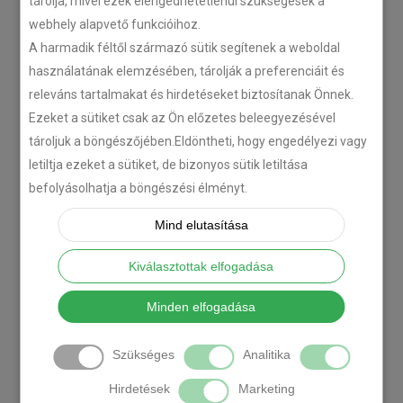
tárolja, mivel ezek elengedhetetlenül szükségesek a
webhely alapvető funkcióihoz.
A harmadik féltől származó sütik segítenek a weboldal
használatának elemzésében, tárolják a preferenciáit és
releváns tartalmakat és hirdetéseket biztosítanak Önnek.
Ezeket a sütiket csak az Ön előzetes beleegyezésével
tároljuk a böngészőjében.Eldöntheti, hogy engedélyezi vagy
letiltja ezeket a sütiket, de bizonyos sütik letiltása
befolyásolhatja a böngészési élményt.
Mind elutasítása
Kiválasztottak elfogadása
Minden elfogadása
Szükséges
Analitika
Hirdetések
Marketing