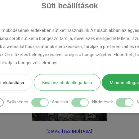
Süti beállítások
k működésének érdekében sütiket használunk.Az alábbiakban az egyes k
riába sorolt sütiket a böngésző tárolja, mivel ezek elengedhetetlenül s
k a weboldal használatának elemzésében, tárolják a preferenciáit és r
az Ön előzetes beleegyezésével tároljuk a böngészőjében.Eldöntheti, ho
ásolhatja a böngészési élményt.
 elutasítása
Kiválasztottak elfogadása
Minden elfoga
Szükséges
Analitika
Hirdetések
M
[DIAVETÍTÉS INDÍTÁSA]