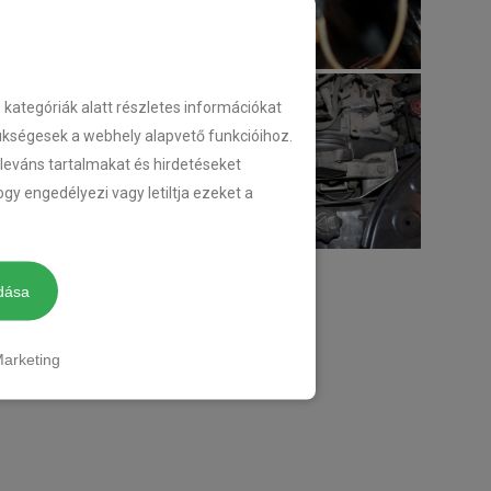
ategóriák alatt részletes információkat
zükségesek a webhely alapvető funkcióihoz.
eleváns tartalmakat és hirdetéseket
gy engedélyezi vagy letiltja ezeket a
dása
arketing