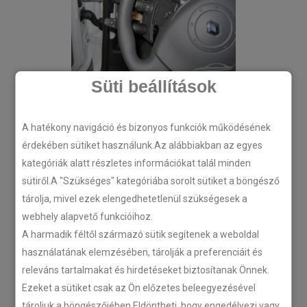
Süti beállítások
A hatékony navigáció és bizonyos funkciók működésének
érdekében sütiket használunk.Az alábbiakban az egyes
kategóriák alatt részletes információkat talál minden
sütiről.A "Szükséges" kategóriába sorolt sütiket a böngésző
tárolja, mivel ezek elengedhetetlenül szükségesek a
webhely alapvető funkcióihoz.
A harmadik féltől származó sütik segítenek a weboldal
használatának elemzésében, tárolják a preferenciáit és
releváns tartalmakat és hirdetéseket biztosítanak Önnek.
Ezeket a sütiket csak az Ön előzetes beleegyezésével
tároljuk a böngészőjében.Eldöntheti, hogy engedélyezi vagy