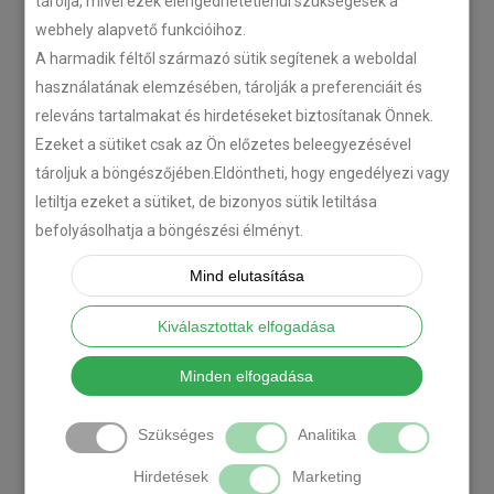
tárolja, mivel ezek elengedhetetlenül szükségesek a
webhely alapvető funkcióihoz.
A harmadik féltől származó sütik segítenek a weboldal
használatának elemzésében, tárolják a preferenciáit és
releváns tartalmakat és hirdetéseket biztosítanak Önnek.
Ezeket a sütiket csak az Ön előzetes beleegyezésével
tároljuk a böngészőjében.Eldöntheti, hogy engedélyezi vagy
letiltja ezeket a sütiket, de bizonyos sütik letiltása
befolyásolhatja a böngészési élményt.
Mind elutasítása
Kiválasztottak elfogadása
Minden elfogadása
Szükséges
Analitika
Hirdetések
Marketing