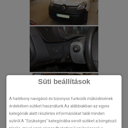
Süti beállítások
A hatékony navigáció és bizonyos funkciók működésének
érdekében sütiket használunk.Az alábbiakban az egyes
kategóriák alatt részletes információkat talál minden
sütiről.A "Szükséges" kategóriába sorolt sütiket a böngésző