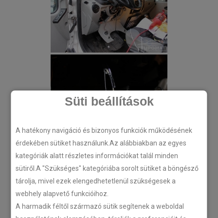
Süti beállítások
A hatékony navigáció és bizonyos funkciók működésének
érdekében sütiket használunk.Az alábbiakban az egyes
kategóriák alatt részletes információkat talál minden
sütiről.A "Szükséges" kategóriába sorolt sütiket a böngésző
tárolja, mivel ezek elengedhetetlenül szükségesek a
webhely alapvető funkcióihoz.
A harmadik féltől származó sütik segítenek a weboldal