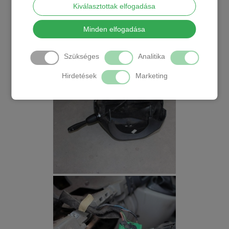
Kiválasztottak elfogadása
Minden elfogadása
Szükséges
Analitika
Hirdetések
Marketing