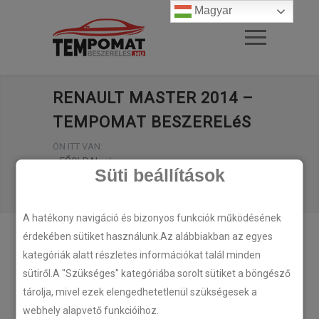
Magyar
RENAULT MASTER 2014 –
TEMPOMAT BESZERELéS
ÖN ITT VAN:
FŐOLDAL
/
Süti beállítások
RENAULT MASTER 2014 – TEMPOMAT
BESZERELéS
A hatékony navigáció és bizonyos funkciók működésének
érdekében sütiket használunk.Az alábbiakban az egyes
kategóriák alatt részletes információkat talál minden
sütiről.A "Szükséges" kategóriába sorolt sütiket a böngésző
tárolja, mivel ezek elengedhetetlenül szükségesek a
webhely alapvető funkcióihoz.