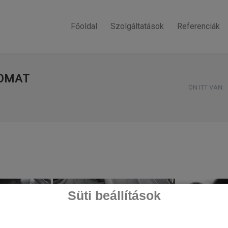
Főoldal
Szolgáltatások
Referenciák
POMAT
ÖN ITT VAN:
Süti beállítások