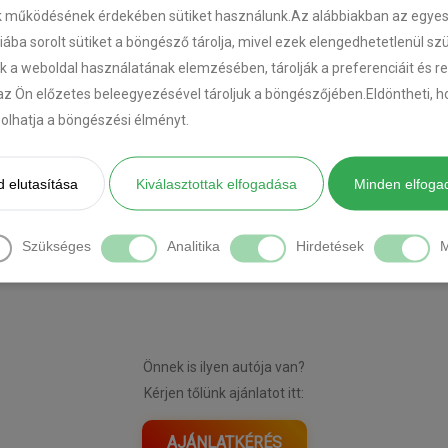
k működésének érdekében sütiket használunk.Az alábbiakban az egyes k
riába sorolt sütiket a böngésző tárolja, mivel ezek elengedhetetlenül s
k a weboldal használatának elemzésében, tárolják a preferenciáit és r
az Ön előzetes beleegyezésével tároljuk a böngészőjében.Eldöntheti, ho
ásolhatja a böngészési élményt.
 elutasítása
Kiválasztottak elfogadása
Minden elfoga
Szükséges
Analitika
Hirdetések
M
[DIAVETÍTÉS INDÍTÁSA]
Önnek is ilyen autója van?
Kérjen tőlünk ajánlatot itt:
AJÁNLATKÉRÉS