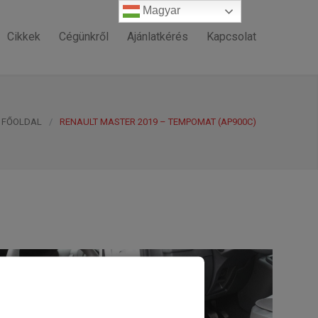
Magyar
Magyar
Cikkek
Cégünkről
Ajánlatkérés
Kapcsolat
FŐOLDAL
/
RENAULT MASTER 2019 – TEMPOMAT (AP900C)