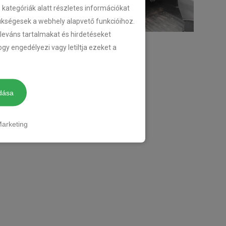
ategóriák alatt részletes információkat
zükségesek a webhely alapvető funkcióihoz.
eleváns tartalmakat és hirdetéseket
gy engedélyezi vagy letiltja ezeket a
dása
arketing