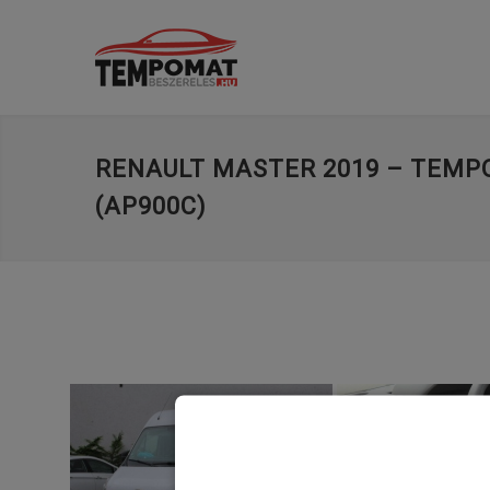
RENAULT MASTER 2019 – TEM
(AP900C)