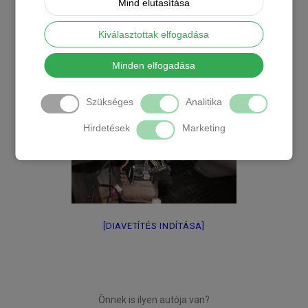
Mind elutasítása
Kiválasztottak elfogadása
Minden elfogadása
Szükséges
Analitika
Hirdetések
Marketing
[DIAVETÍTÉS INDÍTÁSA]
Önnek is ilyen autója van?