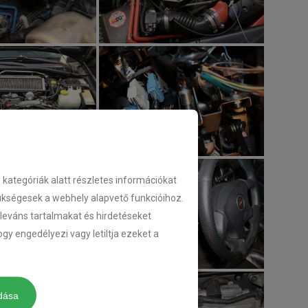
ategóriák alatt részletes információkat
zükségesek a webhely alapvető funkcióihoz.
eleváns tartalmakat és hirdetéseket
gy engedélyezi vagy letiltja ezeket a
dása