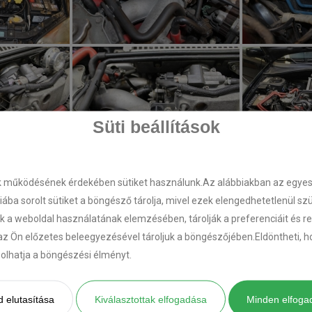
Süti beállítások
k működésének érdekében sütiket használunk.Az alábbiakban az egyes k
riába sorolt sütiket a böngésző tárolja, mivel ezek elengedhetetlenül s
k a weboldal használatának elemzésében, tárolják a preferenciáit és r
az Ön előzetes beleegyezésével tároljuk a böngészőjében.Eldöntheti, ho
ásolhatja a böngészési élményt.
 elutasítása
Kiválasztottak elfogadása
Minden elfoga