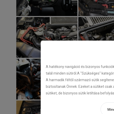
A hatékony navigáció és bizonyos funkció
talál minden sütiről.A "Szükséges" kategó
A harmadik féltől származó sütik segítene
biztosítanak Önnek. Ezeket a sütiket csak 
sütiket, de bizonyos sütik letiltása befoly
Mind