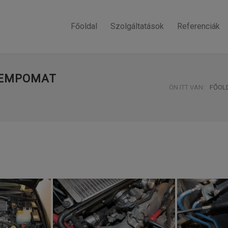
Főoldal
Szolgáltatások
Referenciák
TEMPOMAT
ÖN ITT VAN:
FŐOL