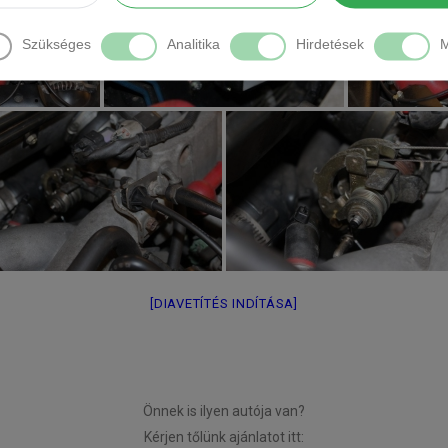
Szükséges
Analitika
Hirdetések
M
[DIAVETÍTÉS INDÍTÁSA]
Önnek is ilyen autója van?
Kérjen tőlünk ajánlatot itt: