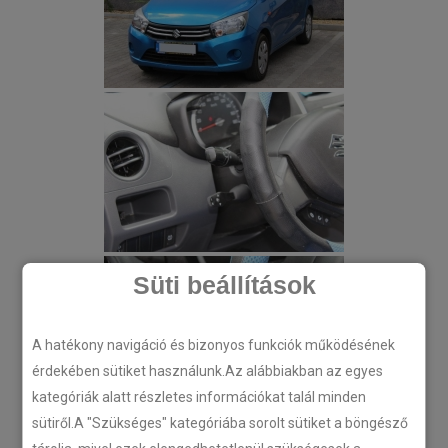
Süti beállítások
A hatékony navigáció és bizonyos funkciók működésének
érdekében sütiket használunk.Az alábbiakban az egyes
kategóriák alatt részletes információkat talál minden
sütiről.A "Szükséges" kategóriába sorolt sütiket a böngésző