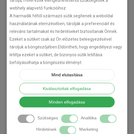
tárolja, mivel ezek elengedhetetlenül szükségesek a
webhely alapvető funkcióihoz.
A harmadik féltől származó sütik segítenek a weboldal
használatának elemzésében, tárolják a preferenciáit és
releváns tartalmakat és hirdetéseket biztosítanak Önnek.
Ezeket a sütiket csak az Ön előzetes beleegyezésével
tároljuk a böngészőjében.Eldöntheti, hogy engedélyezi vagy
letiltja ezeket a sütiket, de bizonyos sütik letiltása
befolyásolhatja a böngészési élményt.
Mind elutasítása
Kiválasztottak elfogadása
Minden elfogadása
Szükséges
Analitika
Hirdetések
Marketing