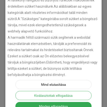
A hatékony navigáció és bizonyos funkciók működésének
érdekében sütiket használunk.Az alábbiakban az egyes
kategóriák alatt részletes információkat talál minden
sütiről.A "Szükséges" kategóriába sorolt sütiket a böngésző
tárolja, mivel ezek elengedhetetlenül szükségesek a
webhely alapvető funkcióihoz.
A harmadik féltől származó sütik segítenek a weboldal
használatának elemzésében, tárolják a preferenciáit és
releváns tartalmakat és hirdetéseket biztosítanak Önnek.
Ezeket a sütiket csak az Ön előzetes beleegyezésével
tároljuk a böngészőjében.Eldöntheti, hogy engedélyezi vagy
letiltja ezeket a sütiket, de bizonyos sütik letiltása
befolyásolhatja a böngészési élményt.
Mind elutasítása
Kiválasztottak elfogadása
Minden elfogadása