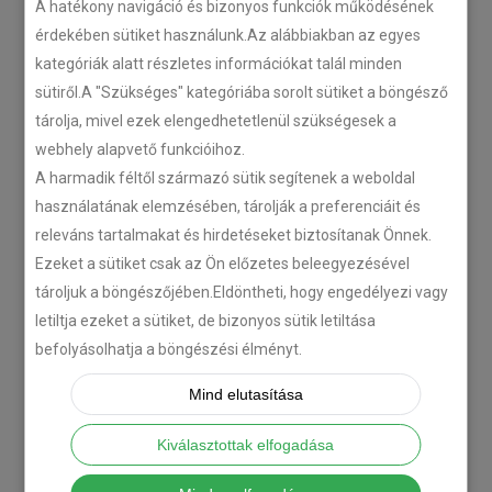
A hatékony navigáció és bizonyos funkciók működésének
érdekében sütiket használunk.Az alábbiakban az egyes
kategóriák alatt részletes információkat talál minden
sütiről.A "Szükséges" kategóriába sorolt sütiket a böngésző
tárolja, mivel ezek elengedhetetlenül szükségesek a
webhely alapvető funkcióihoz.
A harmadik féltől származó sütik segítenek a weboldal
használatának elemzésében, tárolják a preferenciáit és
releváns tartalmakat és hirdetéseket biztosítanak Önnek.
Ezeket a sütiket csak az Ön előzetes beleegyezésével
tároljuk a böngészőjében.Eldöntheti, hogy engedélyezi vagy
letiltja ezeket a sütiket, de bizonyos sütik letiltása
befolyásolhatja a böngészési élményt.
Mind elutasítása
Kiválasztottak elfogadása