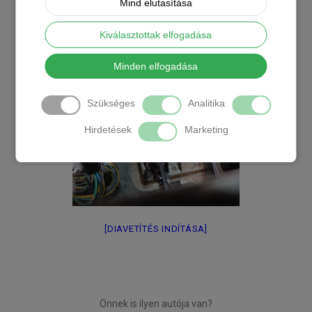
Mind elutasítása
Kiválasztottak elfogadása
Minden elfogadása
Szükséges
Analitika
Hirdetések
Marketing
[DIAVETÍTÉS INDÍTÁSA]
Önnek is ilyen autója van?