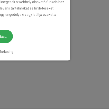
zükségesek a webhely alapvető funkcióihoz.
eleváns tartalmakat és hirdetéseket
gy engedélyezi vagy letiltja ezeket a
dása
arketing