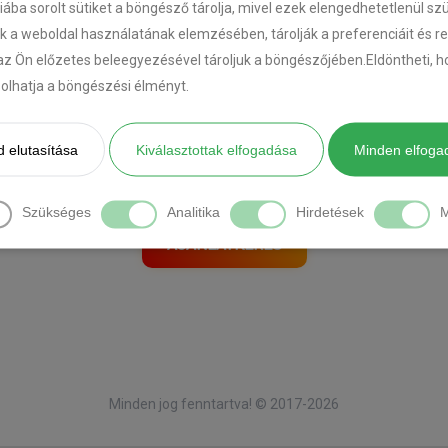
riába sorolt sütiket a böngésző tárolja, mivel ezek elengedhetetlenül s
k a weboldal használatának elemzésében, tárolják a preferenciáit és r
az Ön előzetes beleegyezésével tároljuk a böngészőjében.Eldöntheti, ho
[DIAVETÍTÉS INDÍTÁSA]
ásolhatja a böngészési élményt.
 elutasítása
Kiválasztottak elfogadása
Minden elfoga
Önnek is ilyen autója van?
Kérjen tőlünk ajánlatot itt:
Szükséges
Analitika
Hirdetések
M
AJÁNLATKÉRÉS
Minden jog fenntartva! © 2017-2026