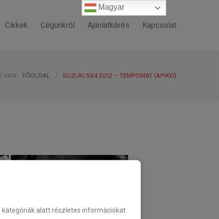
Magyar
Magyar
Cikkek
Cégünkről
Ajánlatkérés
Kapcsolat
T VAN:
FŐOLDAL
/
SUZUKI SX4 2012 – TEMPOMAT (AP900)
ategóriák alatt részletes információkat