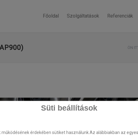
Főoldal
Szolgáltatások
Referenciák
AP900)
ÖN IT
Süti beállítások
k működésének érdekében sütiket használunk.Az alábbiakban az egyes k