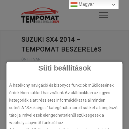
Magyar
SUZUKI SX4 2014 –
TEMPOMAT BESZERELéS
ÖN ITT VAN:
FŐOLDAL
/
Süti beállítások
SUZUKI SX4 2014 – TEMPOMAT BESZERELéS
A hatékony navigáció és bizonyos funkciók működésének
érdekében sütiket használunk.Az alábbiakban az egyes
kategóriák alatt részletes információkat talál minden
sütiről.A "Szükséges" kategóriába sorolt sütiket a böngésző
tárolja, mivel ezek elengedhetetlenül szükségesek a
webhely alapvető funkcióihoz.