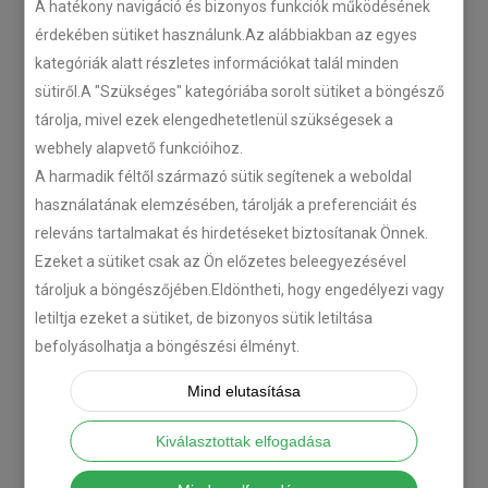
A hatékony navigáció és bizonyos funkciók működésének
érdekében sütiket használunk.Az alábbiakban az egyes
kategóriák alatt részletes információkat talál minden
sütiről.A "Szükséges" kategóriába sorolt sütiket a böngésző
tárolja, mivel ezek elengedhetetlenül szükségesek a
webhely alapvető funkcióihoz.
A harmadik féltől származó sütik segítenek a weboldal
használatának elemzésében, tárolják a preferenciáit és
releváns tartalmakat és hirdetéseket biztosítanak Önnek.
Ezeket a sütiket csak az Ön előzetes beleegyezésével
tároljuk a böngészőjében.Eldöntheti, hogy engedélyezi vagy
letiltja ezeket a sütiket, de bizonyos sütik letiltása
befolyásolhatja a böngészési élményt.
Mind elutasítása
Kiválasztottak elfogadása