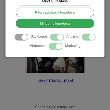
Mind elutasítása
Kiválasztottak elfogadása
Minden elfogadása
Szükséges
Analitika
Hirdetések
Marketing
[DIAVETÍTÉS INDÍTÁSA]
Önnek is ilyen autója van?