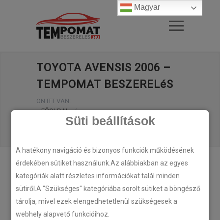
Magyar
TOYOTA AVENSIS 2006 –
TEMPOMAT BESZERELéS
ÖN ITT VAN:
FŐOLDAL
/
Süti beállítások
TOYOTA AVENSIS 2006 – TEMPOMAT
BESZERELéS
A hatékony navigáció és bizonyos funkciók működésének
érdekében sütiket használunk.Az alábbiakban az egyes
kategóriák alatt részletes információkat talál minden
sütiről.A "Szükséges" kategóriába sorolt sütiket a böngésző
tárolja, mivel ezek elengedhetetlenül szükségesek a
webhely alapvető funkcióihoz.