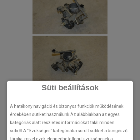
Süti beállítások
A hatékony navigáció és bizonyos funkciók működésének
érdekében sütiket használunk.Az alábbiakban az egyes
kategóriák alatt részletes információkat talál minden
sütiről.A "Szükséges" kategóriába sorolt sütiket a böngésző
tárolja, mivel ezek elengedhetetlenül szükségesek a