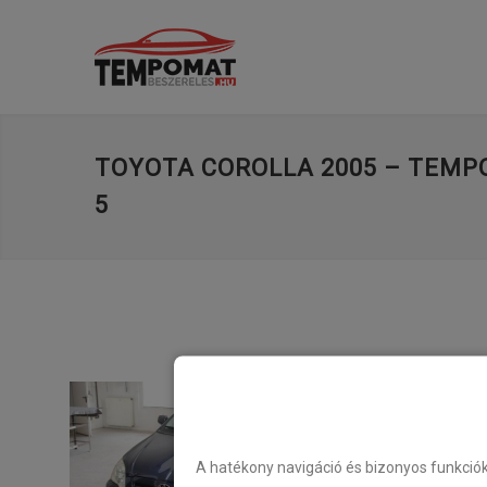
TOYOTA COROLLA 2005 – TEMP
5
A hatékony navigáció és bizonyos funkció