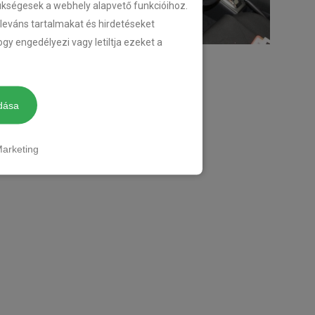
zükségesek a webhely alapvető funkcióihoz.
eleváns tartalmakat és hirdetéseket
gy engedélyezi vagy letiltja ezeket a
dása
arketing