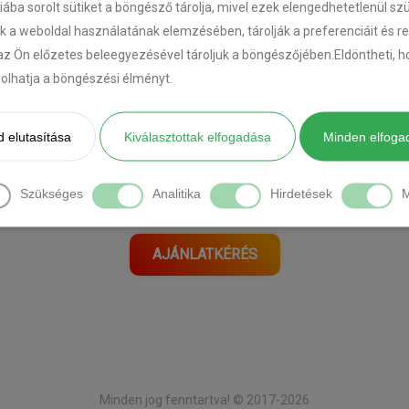
riába sorolt sütiket a böngésző tárolja, mivel ezek elengedhetetlenül s
k a weboldal használatának elemzésében, tárolják a preferenciáit és r
az Ön előzetes beleegyezésével tároljuk a böngészőjében.Eldöntheti, ho
ásolhatja a böngészési élményt.
[DIAVETÍTÉS INDÍTÁSA]
 elutasítása
Kiválasztottak elfogadása
Minden elfoga
Önnek is ilyen autója van?
Szükséges
Analitika
Hirdetések
M
Kérjen tőlünk ajánlatot itt:
AJÁNLATKÉRÉS
Minden jog fenntartva! © 2017-2026