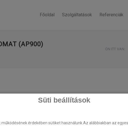
Főoldal
Szolgáltatások
Referenciák
OMAT (AP900)
ÖN ITT VAN:
Süti beállítások
k működésének érdekében sütiket használunk.Az alábbiakban az egyes k