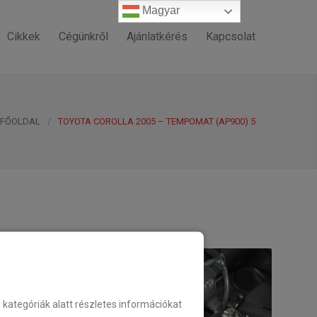
Magyar
Magyar
Cikkek
Cégünkről
Ajánlatkérés
Kapcsolat
FŐOLDAL
/
TOYOTA COROLLA 2005 – TEMPOMAT (AP900) 5
ategóriák alatt részletes információkat