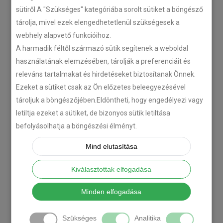
sütiről.A "Szükséges" kategóriába sorolt sütiket a böngésző
tárolja, mivel ezek elengedhetetlenül szükségesek a
webhely alapvető funkcióihoz.
A harmadik féltől származó sütik segítenek a weboldal
használatának elemzésében, tárolják a preferenciáit és
releváns tartalmakat és hirdetéseket biztosítanak Önnek.
Ezeket a sütiket csak az Ön előzetes beleegyezésével
tároljuk a böngészőjében.Eldöntheti, hogy engedélyezi vagy
letiltja ezeket a sütiket, de bizonyos sütik letiltása
befolyásolhatja a böngészési élményt.
Mind elutasítása
Kiválasztottak elfogadása
Minden elfogadása
Szükséges
Analitika