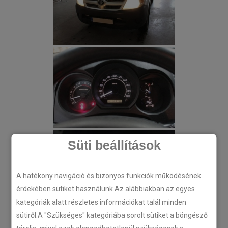
Süti beállítások
A hatékony navigáció és bizonyos funkciók működésének
érdekében sütiket használunk.Az alábbiakban az egyes
kategóriák alatt részletes információkat talál minden
sütiről.A "Szükséges" kategóriába sorolt sütiket a böngésző