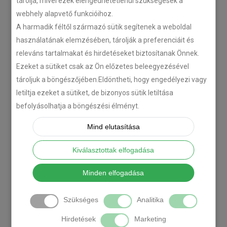
tárolja, mivel ezek elengedhetetlenül szükségesek a
webhely alapvető funkcióihoz.
A harmadik féltől származó sütik segítenek a weboldal
használatának elemzésében, tárolják a preferenciáit és
releváns tartalmakat és hirdetéseket biztosítanak Önnek.
Ezeket a sütiket csak az Ön előzetes beleegyezésével
tároljuk a böngészőjében.Eldöntheti, hogy engedélyezi vagy
letiltja ezeket a sütiket, de bizonyos sütik letiltása
befolyásolhatja a böngészési élményt.
Mind elutasítása
Kiválasztottak elfogadása
Minden elfogadása
Szükséges
Analitika
Hirdetések
Marketing