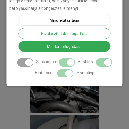
letiltja ezeket a sütiket, de bizonyos sütik letiltása
befolyásolhatja a böngészési élményt.
Mind elutasítása
Kiválasztottak elfogadása
Minden elfogadása
Szükséges
Analitika
Hirdetések
Marketing