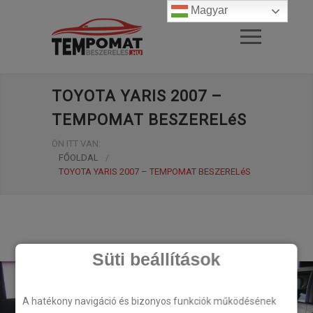
Magyar
TOYOTA YARIS 2007 –
TEMPOMAT BESZERELéS
ÖN ITT VAN:
FŐOLDAL
/
TOYOTA YARIS 2007 – TEMPOMAT BESZERELéS
Süti beállítások
A hatékony navigáció és bizonyos funkciók működésének