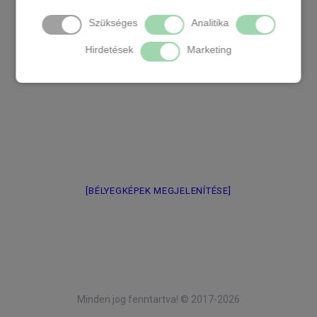
Szükséges
Analitika
Hirdetések
Marketing
[BÉLYEGKÉPEK MEGJELENÍTÉSE]
Minden jog fenntartva! © 2017-2026