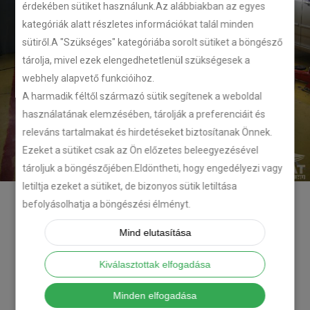
érdekében sütiket használunk.Az alábbiakban az egyes
kategóriák alatt részletes információkat talál minden
sütiről.A "Szükséges" kategóriába sorolt sütiket a böngésző
tárolja, mivel ezek elengedhetetlenül szükségesek a
webhely alapvető funkcióihoz.
A harmadik féltől származó sütik segítenek a weboldal
használatának elemzésében, tárolják a preferenciáit és
releváns tartalmakat és hirdetéseket biztosítanak Önnek.
Ezeket a sütiket csak az Ön előzetes beleegyezésével
tároljuk a böngészőjében.Eldöntheti, hogy engedélyezi vagy
letiltja ezeket a sütiket, de bizonyos sütik letiltása
befolyásolhatja a böngészési élményt.
Mind elutasítása
Kiválasztottak elfogadása
Minden elfogadása