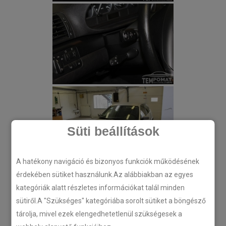
Süti beállítások
A hatékony navigáció és bizonyos funkciók működésének
érdekében sütiket használunk.Az alábbiakban az egyes
kategóriák alatt részletes információkat talál minden
sütiről.A "Szükséges" kategóriába sorolt sütiket a böngésző
tárolja, mivel ezek elengedhetetlenül szükségesek a