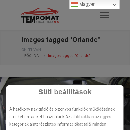
Magyar
Images tagged "Orlando"
ÖN ITT VAN:
FŐOLDAL
/
Images tagged "Orlando"
Süti beállítások
A hatékony navigáció és bizonyos funkciók működésének
érdekében sütiket használunk.Az alábbiakban az egyes
kategóriák alatt részletes információkat talál minden