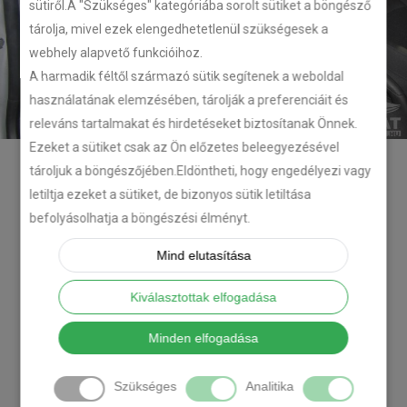
sütiről.A "Szükséges" kategóriába sorolt sütiket a böngésző
tárolja, mivel ezek elengedhetetlenül szükségesek a
webhely alapvető funkcióihoz.
A harmadik féltől származó sütik segítenek a weboldal
használatának elemzésében, tárolják a preferenciáit és
releváns tartalmakat és hirdetéseket biztosítanak Önnek.
Ezeket a sütiket csak az Ön előzetes beleegyezésével
tároljuk a böngészőjében.Eldöntheti, hogy engedélyezi vagy
letiltja ezeket a sütiket, de bizonyos sütik letiltása
befolyásolhatja a böngészési élményt.
Mind elutasítása
Kiválasztottak elfogadása
Minden elfogadása
Szükséges
Analitika