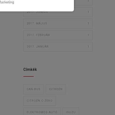
2017. JÚLIUS
2
arketing
2017. JÚNIUS
1
2017. MÁJUS
1
2017. FEBRUÁR
1
2017. JANUÁR
1
Címkék
CAN-BUS
CITROËN
CITROËN C-ZERO
ELEKTROMOS AUTÓ
ISUZU