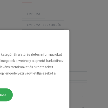
TEMPOMAT
TEMPOMAT BESZERELÉS
UTÓLAGOS TEMPOMAT
ategóriák alatt részletes információkat
Archívum
zükségesek a webhely alapvető funkcióihoz.
eleváns tartalmakat és hirdetéseket
gy engedélyezi vagy letiltja ezeket a
2018. JÚLIUS
1
2018. JÚNIUS
1
dása
2018. FEBRUÁR
1