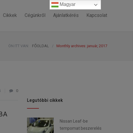
Magyar
Magyar
Cikkek
Cégünkről
Ajánlatkérés
Kapcsolat
ÖN ITT VAN:
FŐOLDAL
/
Monthly archives: január, 2017
4
0
Legutóbbi cikkek
BA
Nissan Leaf-be
tempomat beszerelés