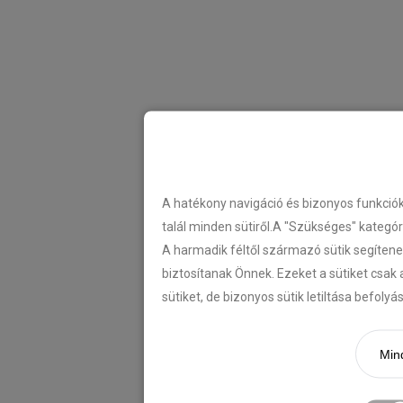
A hatékony navigáció és bizonyos funkció
talál minden sütiről.A "Szükséges" kategó
A harmadik féltől származó sütik segítene
biztosítanak Önnek. Ezeket a sütiket csak 
sütiket, de bizonyos sütik letiltása befoly
Mind