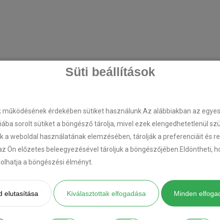
Süti beállítások
k működésének érdekében sütiket használunk.Az alábbiakban az egyes k
riába sorolt sütiket a böngésző tárolja, mivel ezek elengedhetetlenül s
k a weboldal használatának elemzésében, tárolják a preferenciáit és r
az Ön előzetes beleegyezésével tároljuk a böngészőjében.Eldöntheti, ho
ásolhatja a böngészési élményt.
 elutasítása
Kiválasztottak elfogadása
Minden elfoga