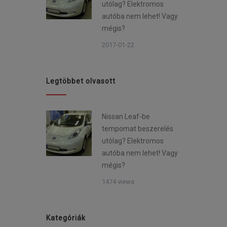
utólag? Elektromos
autóba nem lehet! Vagy
mégis?
2017-01-22
Legtöbbet olvasott
Nissan Leaf-be
tempomat beszerelés
utólag? Elektromos
autóba nem lehet! Vagy
mégis?
1474 views
Kategóriák