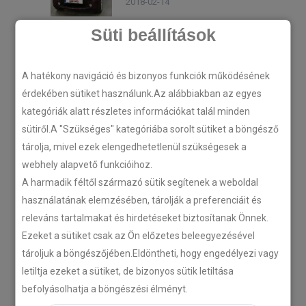
2018-02-14
Süti beállítások
Legtöbbet olvasott
A hatékony navigáció és bizonyos funkciók működésének
érdekében sütiket használunk.Az alábbiakban az egyes
Citroën C-Zero tempomat
kategóriák alatt részletes információkat talál minden
beszerelés
sütiről.A "Szükséges" kategóriába sorolt sütiket a böngésző
1078 views
tárolja, mivel ezek elengedhetetlenül szükségesek a
webhely alapvető funkcióihoz.
A harmadik féltől származó sütik segítenek a weboldal
Kategóriák
használatának elemzésében, tárolják a preferenciáit és
releváns tartalmakat és hirdetéseket biztosítanak Önnek.
Ezeket a sütiket csak az Ön előzetes beleegyezésével
TEMPOMAT
TEMPOMAT BESZERELÉS
tároljuk a böngészőjében.Eldöntheti, hogy engedélyezi vagy
UTÓLAGOS TEMPOMAT
letiltja ezeket a sütiket, de bizonyos sütik letiltása
befolyásolhatja a böngészési élményt.