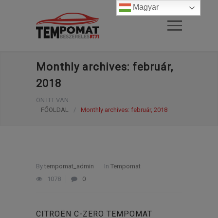
Magyar
Monthly archives: február,
2018
ÖN ITT VAN:
FŐOLDAL
/
Monthly archives: február, 2018
By
tempomat_admin
In
Tempomat
1078
0
CITROËN C-ZERO TEMPOMAT