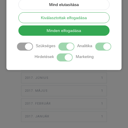
Archívum
Mind elutasítása
Kiválasztottak elfogadása
2018. JÚLIUS
1
Minden elfogadása
2018. JÚNIUS
1
Szükséges
Analitika
2018. FEBRUÁR
1
Hirdetések
Marketing
2017. JÚLIUS
2
2017. JÚNIUS
1
2017. MÁJUS
1
2017. FEBRUÁR
1
2017. JANUÁR
1