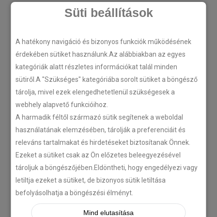
Süti beállítások
Legtöbbet olvasott
A hatékony navigáció és bizonyos funkciók működésének
Utólag beépíthető tempomat
érdekében sütiket használunk.Az alábbiakban az egyes
beszerelés Suzuki Vitarába.
kategóriák alatt részletes információkat talál minden
2047 views
sütiről.A "Szükséges" kategóriába sorolt sütiket a böngésző
tárolja, mivel ezek elengedhetetlenül szükségesek a
webhely alapvető funkcióihoz.
Kategóriák
A harmadik féltől származó sütik segítenek a weboldal
használatának elemzésében, tárolják a preferenciáit és
releváns tartalmakat és hirdetéseket biztosítanak Önnek.
TEMPOMAT
TEMPOMAT BESZERELÉS
Ezeket a sütiket csak az Ön előzetes beleegyezésével
UTÓLAGOS TEMPOMAT
tároljuk a böngészőjében.Eldöntheti, hogy engedélyezi vagy
letiltja ezeket a sütiket, de bizonyos sütik letiltása
befolyásolhatja a böngészési élményt.
Archívum
Mind elutasítása