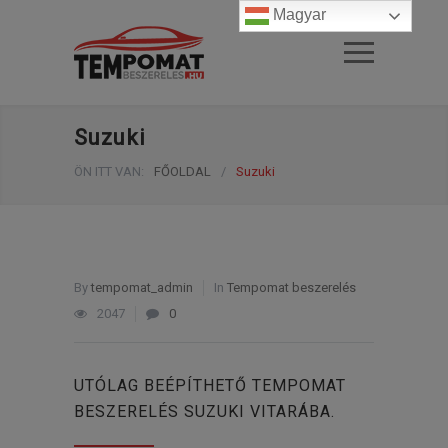
Magyar
Suzuki
ÖN ITT VAN:
FŐOLDAL
/
Suzuki
By
tempomat_admin
In
Tempomat beszerelés
2047
0
UTÓLAG BEÉPÍTHETŐ TEMPOMAT
BESZERELÉS SUZUKI VITARÁBA.