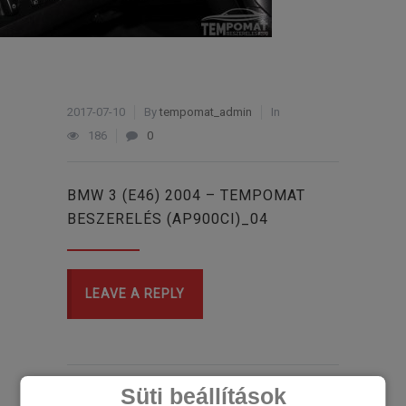
2017-07-10
By
tempomat_admin
In
186
0
BMW 3 (E46) 2004 – TEMPOMAT
BESZERELÉS (AP900CI)_04
LEAVE A REPLY
Süti beállítások