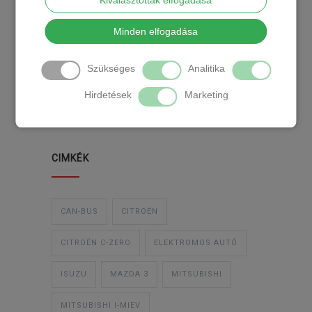
Kiválasztottak elfogadása
KATEGÓRIA
Minden elfogadása
Szükséges
Analitika
TEMPOMAT
TEMPOMAT BESZERELÉS
Hirdetések
Marketing
UTÓLAGOS TEMPOMAT
CIMKÉK
CAN-BUS
CITROËN
CITROËN C-ZERO
ELEKTROMOS AUTÓ
ISUZU
MAZDA 3
MITSUBISHI
MITSUBISHI I-MIEV