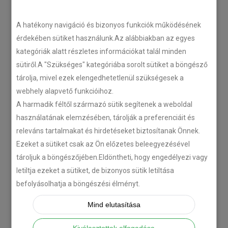
LEGÚJABB CIKKEK
A hatékony navigáció és bizonyos funkciók működésének
érdekében sütiket használunk.Az alábbiakban az egyes
kategóriák alatt részletes információkat talál minden
Plug’n’Play tempomat ISUZU
sütiről.A "Szükséges" kategóriába sorolt sütiket a böngésző
N-szériás teherautókhoz
tárolja, mivel ezek elengedhetetlenül szükségesek a
2018-07-26
webhely alapvető funkcióihoz.
A harmadik féltől származó sütik segítenek a weboldal
használatának elemzésében, tárolják a preferenciáit és
Isuzu D-MAX 2006 –
releváns tartalmakat és hirdetéseket biztosítanak Önnek.
Tempomat beszerelés
Ezeket a sütiket csak az Ön előzetes beleegyezésével
2018-06-12
tároljuk a böngészőjében.Eldöntheti, hogy engedélyezi vagy
letiltja ezeket a sütiket, de bizonyos sütik letiltása
Citroën C-Zero tempomat
befolyásolhatja a böngészési élményt.
beszerelés
Mind elutasítása
2018-02-14