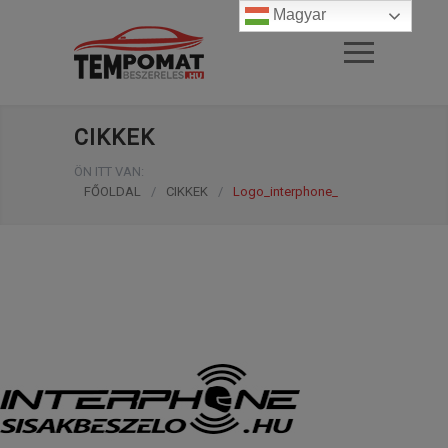
Magyar
CIKKEK
ÖN ITT VAN:
FŐOLDAL
/
CIKKEK
/
Logo_interphone_