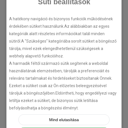
Süti beállítások
A hatékony navigáció és bizonyos funkciók működésének
LEGÚJABB CIKKEK
érdekében sütiket használunk.Az alábbiakban az egyes
kategóriák alatt részletes információkat talál minden
sütiről.A "Szükséges" kategóriába sorolt sütiket a böngésző
Plug’n’Play tempomat ISUZU
tárolja, mivel ezek elengedhetetlenül szükségesek a
N-szériás teherautókhoz
webhely alapvető funkcióihoz.
2018-07-26
A harmadik féltől származó sütik segítenek a weboldal
használatának elemzésében, tárolják a preferenciáit és
Isuzu D-MAX 2006 –
releváns tartalmakat és hirdetéseket biztosítanak Önnek.
Tempomat beszerelés
Ezeket a sütiket csak az Ön előzetes beleegyezésével
2018-06-12
tároljuk a böngészőjében.Eldöntheti, hogy engedélyezi vagy
letiltja ezeket a sütiket, de bizonyos sütik letiltása
befolyásolhatja a böngészési élményt.
Citroën C-Zero tempomat
beszerelés
Mind elutasítása
2018-02-14