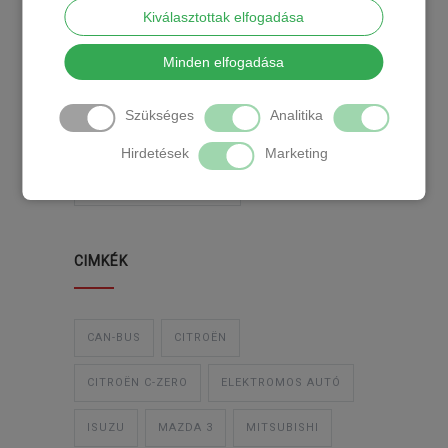
Kiválasztottak elfogadása
Minden elfogadása
KATEGÓRIA
Szükséges
Analitika
TEMPOMAT
TEMPOMAT BESZERELÉS
Hirdetések
Marketing
UTÓLAGOS TEMPOMAT
CIMKÉK
CAN-BUS
CITROËN
CITROËN C-ZERO
ELEKTROMOS AUTÓ
ISUZU
MAZDA 3
MITSUBISHI