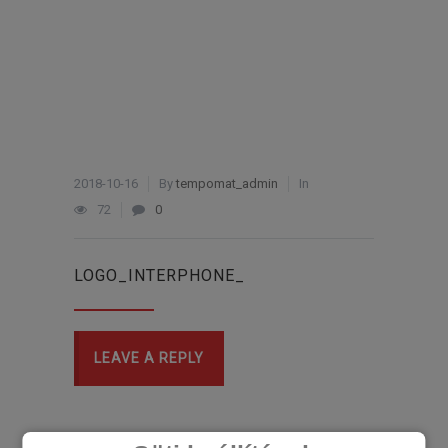
2018-10-16
By
tempomat_admin
In
72
0
LOGO_INTERPHONE_
LEAVE A REPLY