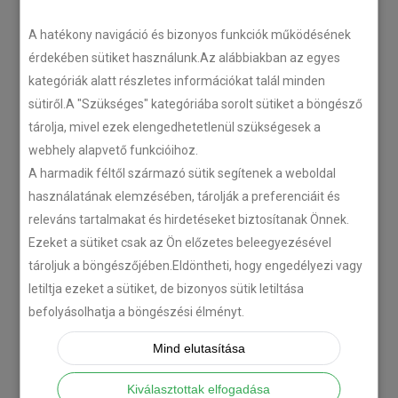
LEGÚJABB CIKKEK
A hatékony navigáció és bizonyos funkciók működésének
érdekében sütiket használunk.Az alábbiakban az egyes
kategóriák alatt részletes információkat talál minden
Plug’n’Play tempomat ISUZU
sütiről.A "Szükséges" kategóriába sorolt sütiket a böngésző
N-szériás teherautókhoz
tárolja, mivel ezek elengedhetetlenül szükségesek a
2018-07-26
webhely alapvető funkcióihoz.
A harmadik féltől származó sütik segítenek a weboldal
Isuzu D-MAX 2006 –
használatának elemzésében, tárolják a preferenciáit és
Tempomat beszerelés
releváns tartalmakat és hirdetéseket biztosítanak Önnek.
2018-06-12
Ezeket a sütiket csak az Ön előzetes beleegyezésével
tároljuk a böngészőjében.Eldöntheti, hogy engedélyezi vagy
letiltja ezeket a sütiket, de bizonyos sütik letiltása
Citroën C-Zero tempomat
befolyásolhatja a böngészési élményt.
beszerelés
2018-02-14
Mind elutasítása
Kiválasztottak elfogadása