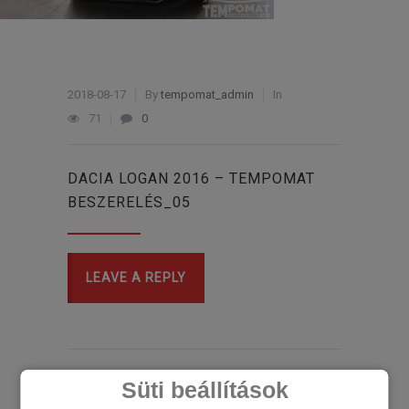
2018-08-17
By
tempomat_admin
In
71
0
DACIA LOGAN 2016 – TEMPOMAT
BESZERELÉS_05
LEAVE A REPLY
Süti beállítások