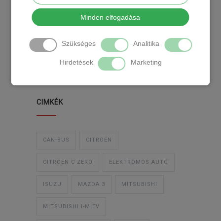
KATEGÓRIA
Minden elfogadása
Szükséges
Analitika
TEMPOMAT
TEMPOMAT BESZERELÉS
Hirdetések
Marketing
UTÓLAGOS TEMPOMAT
CIMKÉK
CAN-BUS
CITROËN
CITROËN C-ZERO
ELEKTROMOS AUTÓ
ISUZU
MAZDA 3
MITSUBISHI
MITSUBISHI I-MIEV