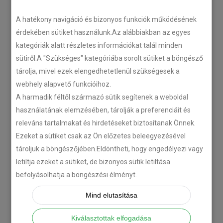
LEGÚJABB CIKKEK
A hatékony navigáció és bizonyos funkciók működésének
érdekében sütiket használunk.Az alábbiakban az egyes
kategóriák alatt részletes információkat talál minden
Plug’n’Play tempomat ISUZU
sütiről.A "Szükséges" kategóriába sorolt sütiket a böngésző
N-szériás teherautókhoz
tárolja, mivel ezek elengedhetetlenül szükségesek a
2018-07-26
webhely alapvető funkcióihoz.
A harmadik féltől származó sütik segítenek a weboldal
Isuzu D-MAX 2006 –
használatának elemzésében, tárolják a preferenciáit és
Tempomat beszerelés
releváns tartalmakat és hirdetéseket biztosítanak Önnek.
2018-06-12
Ezeket a sütiket csak az Ön előzetes beleegyezésével
tároljuk a böngészőjében.Eldöntheti, hogy engedélyezi vagy
letiltja ezeket a sütiket, de bizonyos sütik letiltása
Citroën C-Zero tempomat
befolyásolhatja a böngészési élményt.
beszerelés
2018-02-14
Mind elutasítása
Kiválasztottak elfogadása