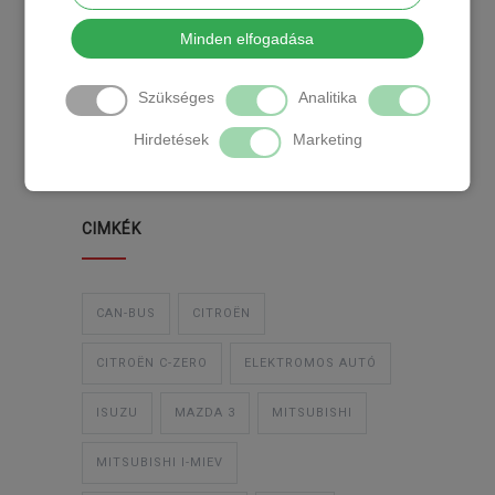
KATEGÓRIA
Minden elfogadása
Szükséges
Analitika
TEMPOMAT
TEMPOMAT BESZERELÉS
Hirdetések
Marketing
UTÓLAGOS TEMPOMAT
CIMKÉK
CAN-BUS
CITROËN
CITROËN C-ZERO
ELEKTROMOS AUTÓ
ISUZU
MAZDA 3
MITSUBISHI
MITSUBISHI I-MIEV