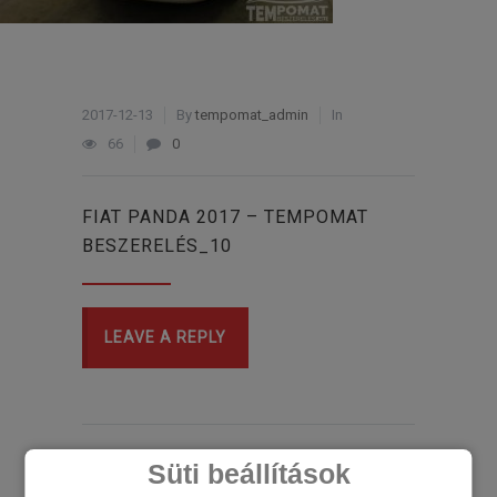
2017-12-13
By
tempomat_admin
In
66
0
FIAT PANDA 2017 – TEMPOMAT
BESZERELÉS_10
LEAVE A REPLY
Süti beállítások