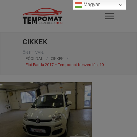
Magyar
CIKKEK
ÖN ITT VAN:
FŐOLDAL
/
CIKKEK
/
Fiat Panda 2017 – Tempomat beszerelés_10