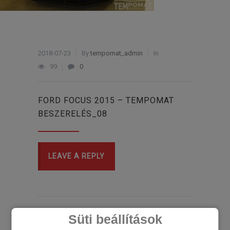
2018-07-23
By
tempomat_admin
In
99
0
FORD FOCUS 2015 – TEMPOMAT
BESZERELÉS_08
LEAVE A REPLY
Süti beállítások