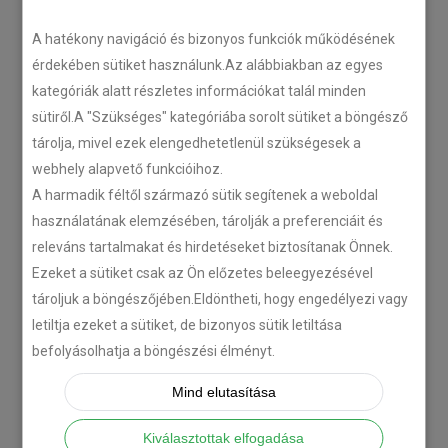
LEGÚJABB CIKKEK
A hatékony navigáció és bizonyos funkciók működésének
érdekében sütiket használunk.Az alábbiakban az egyes
kategóriák alatt részletes információkat talál minden
Plug’n’Play tempomat ISUZU
sütiről.A "Szükséges" kategóriába sorolt sütiket a böngésző
N-szériás teherautókhoz
tárolja, mivel ezek elengedhetetlenül szükségesek a
2018-07-26
webhely alapvető funkcióihoz.
A harmadik féltől származó sütik segítenek a weboldal
Isuzu D-MAX 2006 –
használatának elemzésében, tárolják a preferenciáit és
Tempomat beszerelés
releváns tartalmakat és hirdetéseket biztosítanak Önnek.
2018-06-12
Ezeket a sütiket csak az Ön előzetes beleegyezésével
tároljuk a böngészőjében.Eldöntheti, hogy engedélyezi vagy
letiltja ezeket a sütiket, de bizonyos sütik letiltása
Citroën C-Zero tempomat
befolyásolhatja a böngészési élményt.
beszerelés
2018-02-14
Mind elutasítása
Kiválasztottak elfogadása