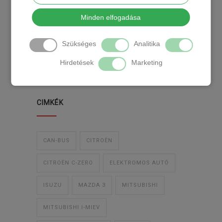
KATEGÓRIA
Minden elfogadása
Szükséges
Analitika
TEMPOMAT
TEMPOMAT BESZERELÉS
Hirdetések
Marketing
UTÓLAGOS TEMPOMAT
CIMKÉK
CAN-BUS
CITROËN
CITROËN C-ZERO
ELEKTROMOS AUTÓ
ISUZU
MAZDA 3
MITSUBISHI
MITSUBISHI I-MIEV