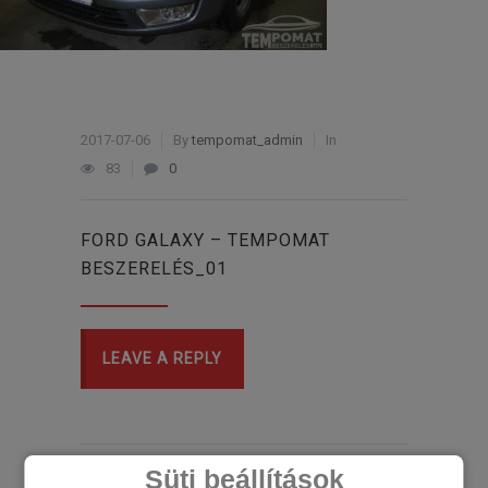
2017-07-06
By
tempomat_admin
In
83
0
FORD GALAXY – TEMPOMAT
BESZERELÉS_01
LEAVE A REPLY
Süti beállítások