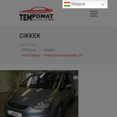
Magyar
CIKKEK
ÖN ITT VAN:
FŐOLDAL
/
CIKKEK
/
Ford Galaxy – Tempomat beszerelés_01