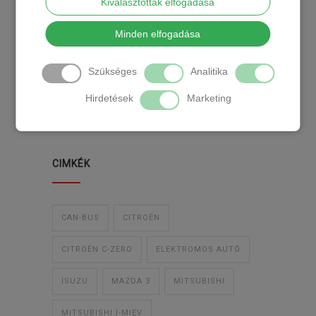
Kiválasztottak elfogadása
KATEGÓRIA
Minden elfogadása
Szükséges
Analitika
TEMPOMAT
TEMPOMAT BESZERELÉS
Hirdetések
Marketing
UTÓLAGOS TEMPOMAT
CIMKÉK
CAN-BUS
CITROËN
CITROËN C-ZERO
ELEKTROMOS AUTÓ
ISUZU
MAZDA 3
MITSUBISHI
MITSUBISHI I-MIEV