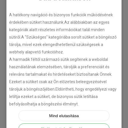
LEGÚJABB CIKKEK
A hatékony navigáció és bizonyos funkciók működésének
érdekében sütiket használunk.Az alábbiakban az egyes
kategóriák alatt részletes információkat talál minden
Plug’n’Play tempomat ISUZU
sütiről.A "Szükséges" kategóriába sorolt sütiket a böngésző
N-szériás teherautókhoz
tárolja, mivel ezek elengedhetetlenül szükségesek a
2018-07-26
webhely alapvető funkcióihoz.
A harmadik féltől származó sütik segítenek a weboldal
használatának elemzésében, tárolják a preferenciáit és
Isuzu D-MAX 2006 –
releváns tartalmakat és hirdetéseket biztosítanak Önnek.
Tempomat beszerelés
Ezeket a sütiket csak az Ön előzetes beleegyezésével
2018-06-12
tároljuk a böngészőjében.Eldöntheti, hogy engedélyezi vagy
letiltja ezeket a sütiket, de bizonyos sütik letiltása
Citroën C-Zero tempomat
befolyásolhatja a böngészési élményt.
beszerelés
Mind elutasítása
2018-02-14