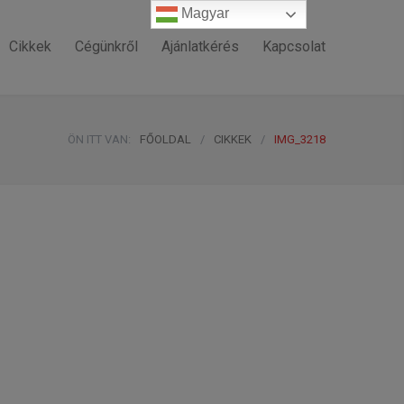
Magyar
Magyar
Cikkek
Cégünkről
Ajánlatkérés
Kapcsolat
ÖN ITT VAN:
FŐOLDAL
/
CIKKEK
/
IMG_3218