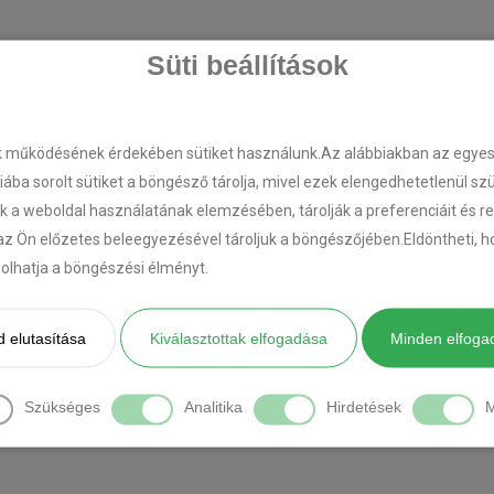
Süti beállítások
k működésének érdekében sütiket használunk.Az alábbiakban az egyes k
riába sorolt sütiket a böngésző tárolja, mivel ezek elengedhetetlenül s
k a weboldal használatának elemzésében, tárolják a preferenciáit és r
az Ön előzetes beleegyezésével tároljuk a böngészőjében.Eldöntheti, ho
ásolhatja a böngészési élményt.
 elutasítása
Kiválasztottak elfogadása
Minden elfoga
Szükséges
Analitika
Hirdetések
M