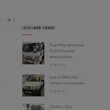
8
0
LEGÚJABB CIKKEK
Plug’n’Play tempomat
ISUZU N-szériás
teherautókhoz
2018-07-26
Isuzu D-MAX 2006 –
Tempomat beszerelés
2018-06-12
Citroën C-Zero