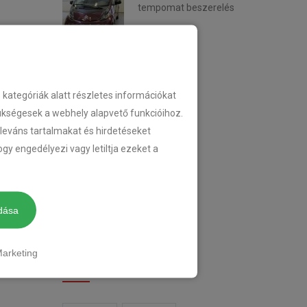
tempomat beszerelés
2018-02-14
KATEGÓRIA
ategóriák alatt részletes információkat
zükségesek a webhely alapvető funkcióihoz.
eleváns tartalmakat és hirdetéseket
TEMPOMAT
gy engedélyezi vagy letiltja ezeket a
TEMPOMAT BESZERELÉS
UTÓLAGOS TEMPOMAT
dása
arketing
CIMKÉK