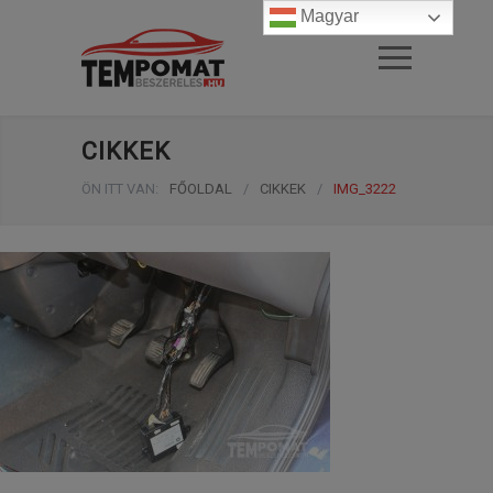
Magyar
CIKKEK
ÖN ITT VAN:
FŐOLDAL
/
CIKKEK
/
IMG_3222