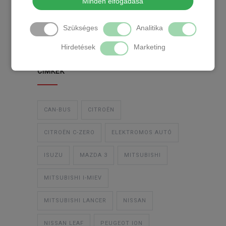
Minden elfogadása
TEMPOMAT
TEMPOMAT BESZERELÉS
Szükséges
Analitika
UTÓLAGOS TEMPOMAT
Hirdetések
Marketing
CIMKÉK
CAN-BUS
CITROËN
CITROËN C-ZERO
ELEKTROMOS AUTÓ
ISUZU
MAZDA 3
MITSUBISHI
MITSUBISHI I-MIEV
MITSUBISHI LANCER
NISSAN
NISSAN LEAF
PEUGEOT ION