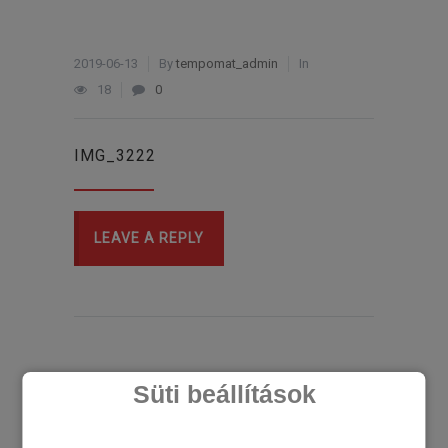
2019-06-13
By
tempomat_admin
In
18
0
IMG_3222
LEAVE A REPLY
Süti beállítások
LEGÚJABB CIKKEK