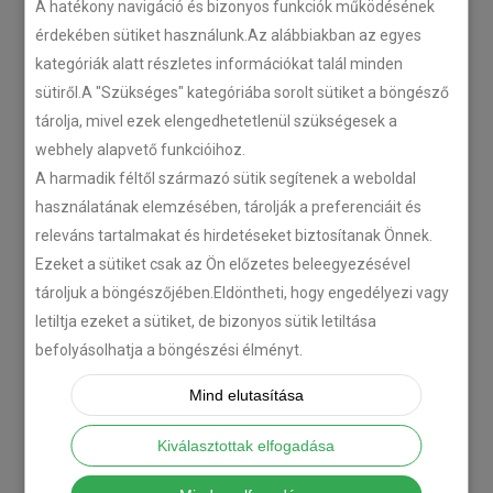
A hatékony navigáció és bizonyos funkciók működésének
Plug’n’Play tempomat ISUZU
érdekében sütiket használunk.Az alábbiakban az egyes
N-szériás teherautókhoz
kategóriák alatt részletes információkat talál minden
sütiről.A "Szükséges" kategóriába sorolt sütiket a böngésző
2018-07-26
tárolja, mivel ezek elengedhetetlenül szükségesek a
webhely alapvető funkcióihoz.
Isuzu D-MAX 2006 –
A harmadik féltől származó sütik segítenek a weboldal
Tempomat beszerelés
használatának elemzésében, tárolják a preferenciáit és
2018-06-12
releváns tartalmakat és hirdetéseket biztosítanak Önnek.
Ezeket a sütiket csak az Ön előzetes beleegyezésével
tároljuk a böngészőjében.Eldöntheti, hogy engedélyezi vagy
Citroën C-Zero tempomat
beszerelés
letiltja ezeket a sütiket, de bizonyos sütik letiltása
befolyásolhatja a böngészési élményt.
2018-02-14
Mind elutasítása
KATEGÓRIA
Kiválasztottak elfogadása