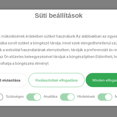
Süti beállítások
k működésének érdekében sütiket használunk.Az alábbiakban az egyes k
riába sorolt sütiket a böngésző tárolja, mivel ezek elengedhetetlenül s
k a weboldal használatának elemzésében, tárolják a preferenciáit és r
az Ön előzetes beleegyezésével tároljuk a böngészőjében.Eldöntheti, ho
ásolhatja a böngészési élményt.
 elutasítása
Kiválasztottak elfogadása
Minden elfoga
Szükséges
Analitika
Hirdetések
M