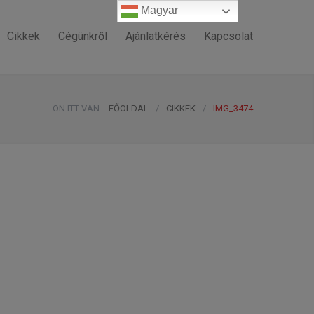
Magyar
Magyar
Cikkek
Cégünkről
Ajánlatkérés
Kapcsolat
ÖN ITT VAN:
FŐOLDAL
/
CIKKEK
/
IMG_3474