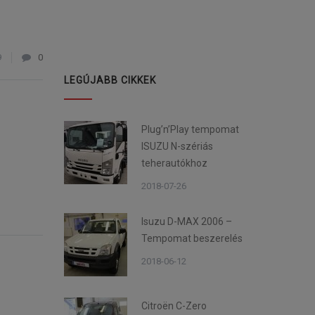
9
0
LEGÚJABB CIKKEK
Plug’n’Play tempomat
ISUZU N-szériás
teherautókhoz
2018-07-26
Isuzu D-MAX 2006 –
Tempomat beszerelés
2018-06-12
Citroën C-Zero