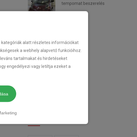
tempomat beszerelés
2018-02-14
KATEGÓRIA
ategóriák alatt részletes információkat
zükségesek a webhely alapvető funkcióihoz.
eleváns tartalmakat és hirdetéseket
TEMPOMAT
gy engedélyezi vagy letiltja ezeket a
TEMPOMAT BESZERELÉS
UTÓLAGOS TEMPOMAT
dása
arketing
CIMKÉK