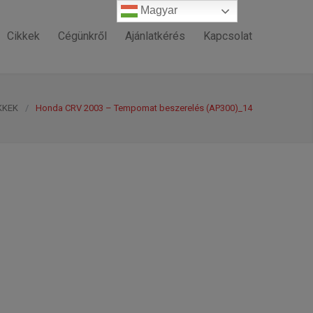
Magyar
Magyar
Cikkek
Cégünkről
Ajánlatkérés
Kapcsolat
KKEK
/
Honda CRV 2003 – Tempomat beszerelés (AP300)_14