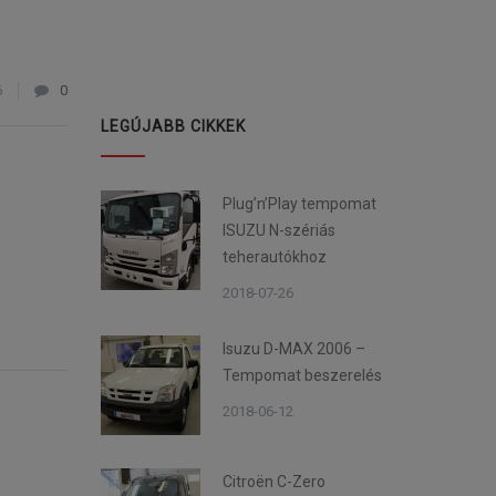
6
0
LEGÚJABB CIKKEK
Plug’n’Play tempomat
ISUZU N-szériás
teherautókhoz
2018-07-26
Isuzu D-MAX 2006 –
Tempomat beszerelés
2018-06-12
Citroën C-Zero