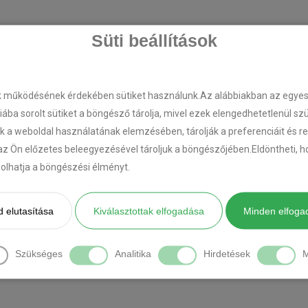
Süti beállítások
k működésének érdekében sütiket használunk.Az alábbiakban az egyes k
riába sorolt sütiket a böngésző tárolja, mivel ezek elengedhetetlenül s
k a weboldal használatának elemzésében, tárolják a preferenciáit és r
az Ön előzetes beleegyezésével tároljuk a böngészőjében.Eldöntheti, ho
ásolhatja a böngészési élményt.
 elutasítása
Kiválasztottak elfogadása
Minden elfoga
Szükséges
Analitika
Hirdetések
M