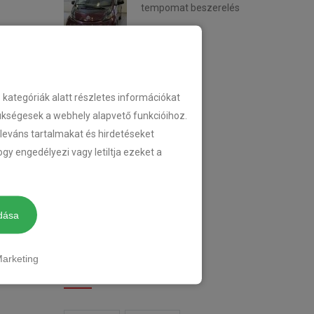
tempomat beszerelés
2018-02-14
KATEGÓRIA
ategóriák alatt részletes információkat
zükségesek a webhely alapvető funkcióihoz.
eleváns tartalmakat és hirdetéseket
TEMPOMAT
gy engedélyezi vagy letiltja ezeket a
TEMPOMAT BESZERELÉS
UTÓLAGOS TEMPOMAT
dása
arketing
CIMKÉK