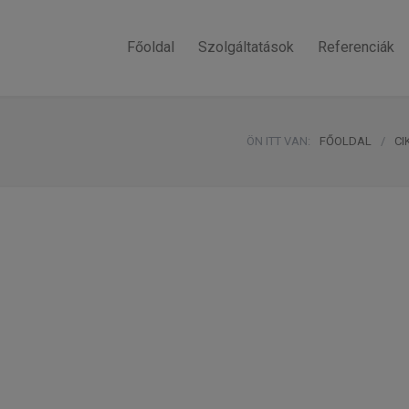
Főoldal
Szolgáltatások
Referenciák
ÖN ITT VAN:
FŐOLDAL
/
CI