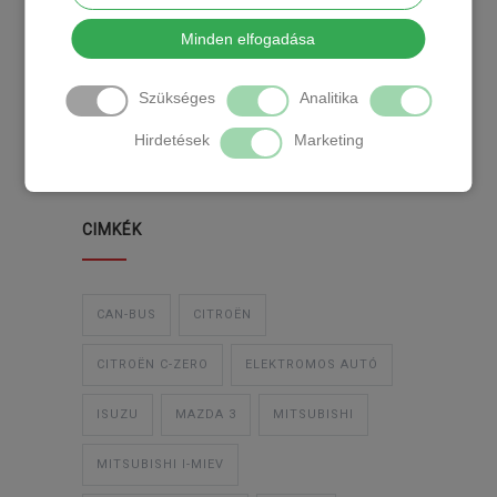
KATEGÓRIA
Minden elfogadása
Szükséges
Analitika
TEMPOMAT
TEMPOMAT BESZERELÉS
Hirdetések
Marketing
UTÓLAGOS TEMPOMAT
CIMKÉK
CAN-BUS
CITROËN
CITROËN C-ZERO
ELEKTROMOS AUTÓ
ISUZU
MAZDA 3
MITSUBISHI
MITSUBISHI I-MIEV