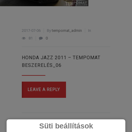
2017-07-06
By
tempomat_admin
In
81
0
HONDA JAZZ 2011 – TEMPOMAT
BESZERELÉS_06
LEAVE A REPLY
Süti beállítások