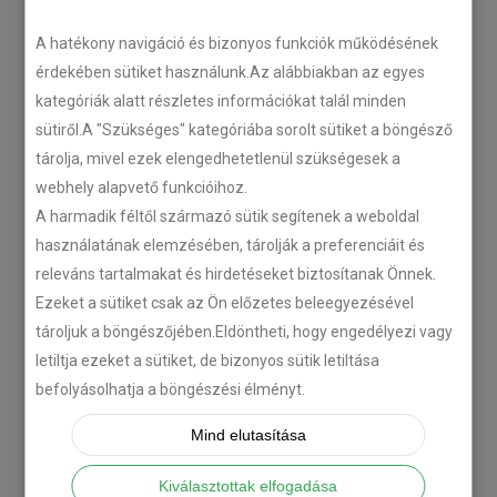
LEGÚJABB CIKKEK
A hatékony navigáció és bizonyos funkciók működésének
érdekében sütiket használunk.Az alábbiakban az egyes
kategóriák alatt részletes információkat talál minden
Plug’n’Play tempomat ISUZU
sütiről.A "Szükséges" kategóriába sorolt sütiket a böngésző
N-szériás teherautókhoz
tárolja, mivel ezek elengedhetetlenül szükségesek a
2018-07-26
webhely alapvető funkcióihoz.
A harmadik féltől származó sütik segítenek a weboldal
Isuzu D-MAX 2006 –
használatának elemzésében, tárolják a preferenciáit és
Tempomat beszerelés
releváns tartalmakat és hirdetéseket biztosítanak Önnek.
2018-06-12
Ezeket a sütiket csak az Ön előzetes beleegyezésével
tároljuk a böngészőjében.Eldöntheti, hogy engedélyezi vagy
letiltja ezeket a sütiket, de bizonyos sütik letiltása
Citroën C-Zero tempomat
befolyásolhatja a böngészési élményt.
beszerelés
2018-02-14
Mind elutasítása
Kiválasztottak elfogadása