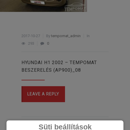
2017-10-27
By
tempomat_admin
In
293
0
HYUNDAI H1 2002 – TEMPOMAT
BESZERELÉS (AP900)_08
LEAVE A REPLY
Süti beállítások