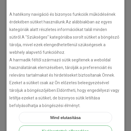
LEGÚJABB CIKKEK
A hatékony navigáció és bizonyos funkciók működésének
érdekében sütiket használunk.Az alábbiakban az egyes
kategóriák alatt részletes információkat talál minden
Plug’n’Play tempomat ISUZU
sütiről.A "Szükséges" kategóriába sorolt sütiket a böngésző
N-szériás teherautókhoz
tárolja, mivel ezek elengedhetetlenül szükségesek a
2018-07-26
webhely alapvető funkcióihoz.
A harmadik féltől származó sütik segítenek a weboldal
használatának elemzésében, tárolják a preferenciáit és
Isuzu D-MAX 2006 –
releváns tartalmakat és hirdetéseket biztosítanak Önnek.
Tempomat beszerelés
Ezeket a sütiket csak az Ön előzetes beleegyezésével
2018-06-12
tároljuk a böngészőjében.Eldöntheti, hogy engedélyezi vagy
letiltja ezeket a sütiket, de bizonyos sütik letiltása
Citroën C-Zero tempomat
befolyásolhatja a böngészési élményt.
beszerelés
Mind elutasítása
2018-02-14