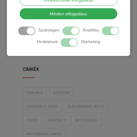
Kiválasztottak elfogadása
KATEGÓRIA
Minden elfogadása
Szükséges
Analitika
TEMPOMAT
TEMPOMAT BESZERELÉS
Hirdetések
Marketing
UTÓLAGOS TEMPOMAT
CIMKÉK
CAN-BUS
CITROËN
CITROËN C-ZERO
ELEKTROMOS AUTÓ
ISUZU
MAZDA 3
MITSUBISHI
MITSUBISHI I-MIEV