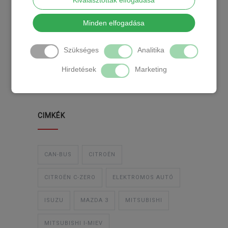
Kiválasztottak elfogadása
KATEGÓRIA
Minden elfogadása
Szükséges
Analitika
TEMPOMAT
TEMPOMAT BESZERELÉS
Hirdetések
Marketing
UTÓLAGOS TEMPOMAT
CIMKÉK
CAN-BUS
CITROËN
CITROËN C-ZERO
ELEKTROMOS AUTÓ
ISUZU
MAZDA 3
MITSUBISHI
MITSUBISHI I-MIEV