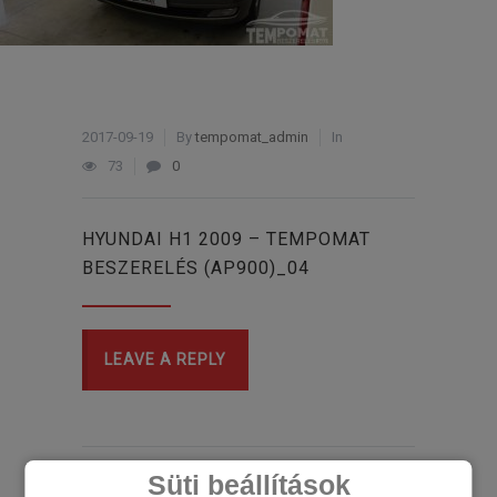
2017-09-19
By
tempomat_admin
In
73
0
HYUNDAI H1 2009 – TEMPOMAT
BESZERELÉS (AP900)_04
LEAVE A REPLY
Süti beállítások