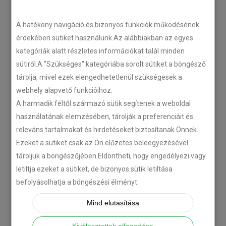
LEGÚJABB CIKKEK
A hatékony navigáció és bizonyos funkciók működésének
érdekében sütiket használunk.Az alábbiakban az egyes
kategóriák alatt részletes információkat talál minden
Plug’n’Play tempomat ISUZU
sütiről.A "Szükséges" kategóriába sorolt sütiket a böngésző
N-szériás teherautókhoz
tárolja, mivel ezek elengedhetetlenül szükségesek a
2018-07-26
webhely alapvető funkcióihoz.
A harmadik féltől származó sütik segítenek a weboldal
használatának elemzésében, tárolják a preferenciáit és
Isuzu D-MAX 2006 –
releváns tartalmakat és hirdetéseket biztosítanak Önnek.
Tempomat beszerelés
Ezeket a sütiket csak az Ön előzetes beleegyezésével
2018-06-12
tároljuk a böngészőjében.Eldöntheti, hogy engedélyezi vagy
letiltja ezeket a sütiket, de bizonyos sütik letiltása
Citroën C-Zero tempomat
befolyásolhatja a böngészési élményt.
beszerelés
Mind elutasítása
2018-02-14