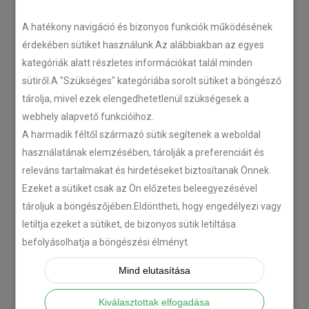
LEGÚJABB CIKKEK
A hatékony navigáció és bizonyos funkciók működésének
érdekében sütiket használunk.Az alábbiakban az egyes
kategóriák alatt részletes információkat talál minden
Plug’n’Play tempomat ISUZU
sütiről.A "Szükséges" kategóriába sorolt sütiket a böngésző
N-szériás teherautókhoz
tárolja, mivel ezek elengedhetetlenül szükségesek a
2018-07-26
webhely alapvető funkcióihoz.
A harmadik féltől származó sütik segítenek a weboldal
Isuzu D-MAX 2006 –
használatának elemzésében, tárolják a preferenciáit és
Tempomat beszerelés
releváns tartalmakat és hirdetéseket biztosítanak Önnek.
2018-06-12
Ezeket a sütiket csak az Ön előzetes beleegyezésével
tároljuk a böngészőjében.Eldöntheti, hogy engedélyezi vagy
letiltja ezeket a sütiket, de bizonyos sütik letiltása
Citroën C-Zero tempomat
befolyásolhatja a böngészési élményt.
beszerelés
2018-02-14
Mind elutasítása
Kiválasztottak elfogadása