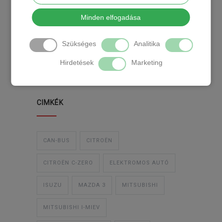
KATEGÓRIA
Minden elfogadása
Szükséges
Analitika
TEMPOMAT
TEMPOMAT BESZERELÉS
Hirdetések
Marketing
UTÓLAGOS TEMPOMAT
CIMKÉK
CAN-BUS
CITROËN
CITROËN C-ZERO
ELEKTROMOS AUTÓ
ISUZU
MAZDA 3
MITSUBISHI
MITSUBISHI I-MIEV