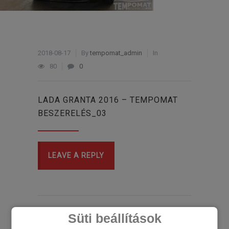
2018-08-17
By
tempomat_admin
In
80
0
LADA GRANTA 2016 – TEMPOMAT
BESZERELÉS_03
LEAVE A REPLY
Süti beállítások