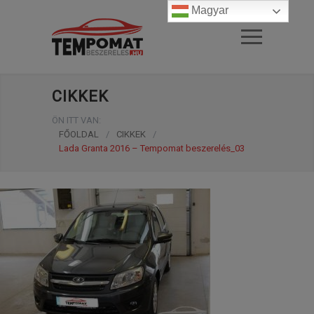
Magyar
CIKKEK
ÖN ITT VAN:
FŐOLDAL
/
CIKKEK
/
Lada Granta 2016 – Tempomat beszerelés_03