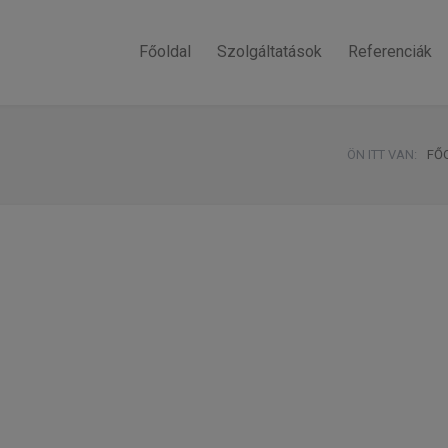
Főoldal
Szolgáltatások
Referenciák
ÖN ITT VAN:
FŐ