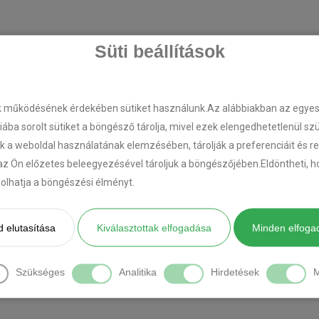
Süti beállítások
k működésének érdekében sütiket használunk.Az alábbiakban az egyes k
riába sorolt sütiket a böngésző tárolja, mivel ezek elengedhetetlenül s
k a weboldal használatának elemzésében, tárolják a preferenciáit és r
az Ön előzetes beleegyezésével tároljuk a böngészőjében.Eldöntheti, ho
ásolhatja a böngészési élményt.
 elutasítása
Kiválasztottak elfogadása
Minden elfoga
Szükséges
Analitika
Hirdetések
M