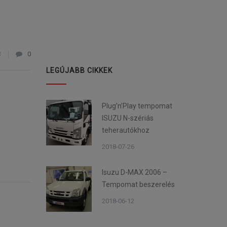
3
0
LEGÚJABB CIKKEK
Plug’n’Play tempomat
ISUZU N-szériás
teherautókhoz
2018-07-26
Isuzu D-MAX 2006 –
Tempomat beszerelés
2018-06-12