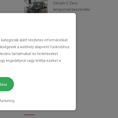
Citroën C-Zero
tempomat beszerelés
2018-02-14
ategóriák alatt részletes információkat
KATEGÓRIA
zükségesek a webhely alapvető funkcióihoz.
eleváns tartalmakat és hirdetéseket
gy engedélyezi vagy letiltja ezeket a
TEMPOMAT
TEMPOMAT BESZERELÉS
dása
UTÓLAGOS TEMPOMAT
arketing
CIMKÉK