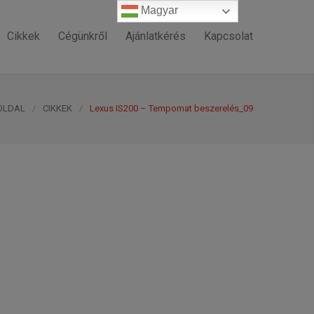
Magyar
Magyar
Cikkek
Cégünkről
Ajánlatkérés
Kapcsolat
OLDAL
/
CIKKEK
/
Lexus IS200 – Tempomat beszerelés_09