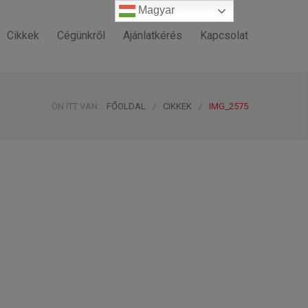
Magyar
Magyar
Cikkek
Cégünkről
Ajánlatkérés
Kapcsolat
ÖN ITT VAN:
FŐOLDAL
/
CIKKEK
/
IMG_2575