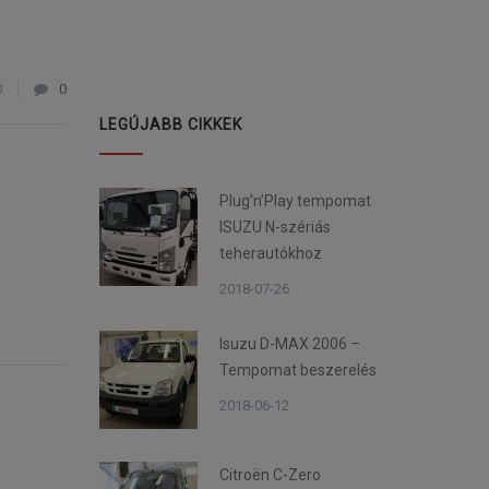
0
0
LEGÚJABB CIKKEK
Plug’n’Play tempomat
ISUZU N-szériás
teherautókhoz
2018-07-26
Isuzu D-MAX 2006 –
Tempomat beszerelés
2018-06-12
Citroën C-Zero