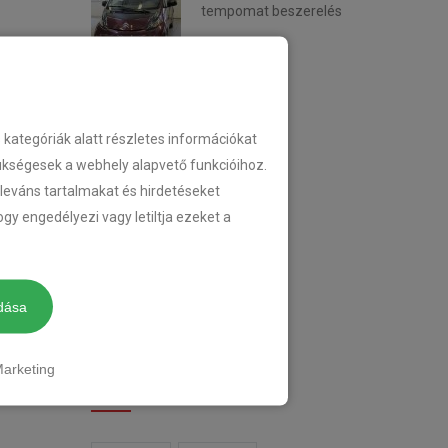
tempomat beszerelés
2018-02-14
KATEGÓRIA
ategóriák alatt részletes információkat
zükségesek a webhely alapvető funkcióihoz.
eleváns tartalmakat és hirdetéseket
TEMPOMAT
gy engedélyezi vagy letiltja ezeket a
TEMPOMAT BESZERELÉS
UTÓLAGOS TEMPOMAT
dása
arketing
CIMKÉK