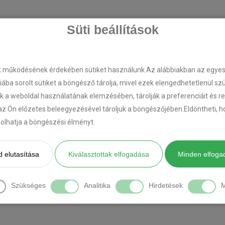
Süti beállítások
k működésének érdekében sütiket használunk.Az alábbiakban az egyes k
riába sorolt sütiket a böngésző tárolja, mivel ezek elengedhetetlenül s
k a weboldal használatának elemzésében, tárolják a preferenciáit és r
az Ön előzetes beleegyezésével tároljuk a böngészőjében.Eldöntheti, ho
ásolhatja a böngészési élményt.
 elutasítása
Kiválasztottak elfogadása
Minden elfoga
Szükséges
Analitika
Hirdetések
M