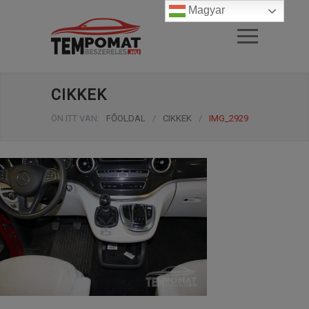
Magyar
CIKKEK
ÖN ITT VAN:
FŐOLDAL
/
CIKKEK
/
IMG_2929