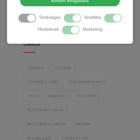
Minden elfogadása
TEMPOMAT
TEMPOMAT BESZERELÉS
Szükséges
Analitika
UTÓLAGOS TEMPOMAT
Hirdetések
Marketing
CIMKÉK
CAN-BUS
CITROËN
CITROËN C-ZERO
ELEKTROMOS AUTÓ
ISUZU
MAZDA 3
MITSUBISHI
MITSUBISHI I-MIEV
MITSUBISHI LANCER
NISSAN
NISSAN LEAF
PEUGEOT ION