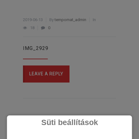
2019-06-13
By
tempomat_admin
In
18
0
IMG_2929
LEAVE A REPLY
Süti beállítások
LEGÚJABB CIKKEK