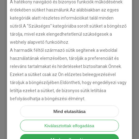
A hatékony navigáció és bizonyos funkciók működésének
Plug’n’Play tempomat ISUZU
érdekében sütiket használunk.Az alábbiakban az egyes
N-szériás teherautókhoz
kategóriák alatt részletes információkat talál minden
sütiről.A "Szükséges" kategóriába sorolt sütiket a böngésző
2018-07-26
tárolja, mivel ezek elengedhetetlenül szükségesek a
webhely alapvető funkcióihoz.
Isuzu D-MAX 2006 –
A harmadik féltől származó sütik segítenek a weboldal
Tempomat beszerelés
használatának elemzésében, tárolják a preferenciáit és
2018-06-12
releváns tartalmakat és hirdetéseket biztosítanak Önnek.
Ezeket a sütiket csak az Ön előzetes beleegyezésével
tároljuk a böngészőjében.Eldöntheti, hogy engedélyezi vagy
Citroën C-Zero tempomat
beszerelés
letiltja ezeket a sütiket, de bizonyos sütik letiltása
befolyásolhatja a böngészési élményt.
2018-02-14
Mind elutasítása
KATEGÓRIA
Kiválasztottak elfogadása