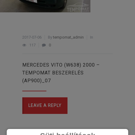
2017-07-06
By
tempomat_admin
In
117
0
MERCEDES VITO (W638) 2000 –
TEMPOMAT BESZERELÉS
(AP900)_07
LEAVE A REPLY