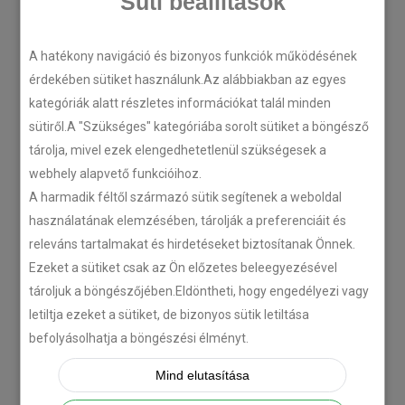
Süti beállítások
A hatékony navigáció és bizonyos funkciók működésének
LEGÚJABB CIKKEK
érdekében sütiket használunk.Az alábbiakban az egyes
kategóriák alatt részletes információkat talál minden
Plug’n’Play tempomat ISUZU
sütiről.A "Szükséges" kategóriába sorolt sütiket a böngésző
N-szériás teherautókhoz
tárolja, mivel ezek elengedhetetlenül szükségesek a
webhely alapvető funkcióihoz.
2018-07-26
A harmadik féltől származó sütik segítenek a weboldal
használatának elemzésében, tárolják a preferenciáit és
Isuzu D-MAX 2006 –
releváns tartalmakat és hirdetéseket biztosítanak Önnek.
Tempomat beszerelés
Ezeket a sütiket csak az Ön előzetes beleegyezésével
2018-06-12
tároljuk a böngészőjében.Eldöntheti, hogy engedélyezi vagy
letiltja ezeket a sütiket, de bizonyos sütik letiltása
befolyásolhatja a böngészési élményt.
Citroën C-Zero tempomat
beszerelés
Mind elutasítása
2018-02-14