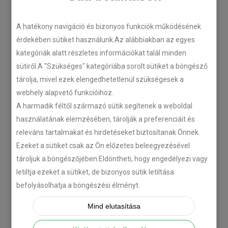
LEGÚJABB CIKKEK
A hatékony navigáció és bizonyos funkciók működésének
érdekében sütiket használunk.Az alábbiakban az egyes
kategóriák alatt részletes információkat talál minden
Plug’n’Play tempomat ISUZU
sütiről.A "Szükséges" kategóriába sorolt sütiket a böngésző
N-szériás teherautókhoz
tárolja, mivel ezek elengedhetetlenül szükségesek a
2018-07-26
webhely alapvető funkcióihoz.
A harmadik féltől származó sütik segítenek a weboldal
használatának elemzésében, tárolják a preferenciáit és
Isuzu D-MAX 2006 –
releváns tartalmakat és hirdetéseket biztosítanak Önnek.
Tempomat beszerelés
Ezeket a sütiket csak az Ön előzetes beleegyezésével
2018-06-12
tároljuk a böngészőjében.Eldöntheti, hogy engedélyezi vagy
letiltja ezeket a sütiket, de bizonyos sütik letiltása
Citroën C-Zero tempomat
befolyásolhatja a böngészési élményt.
beszerelés
Mind elutasítása
2018-02-14