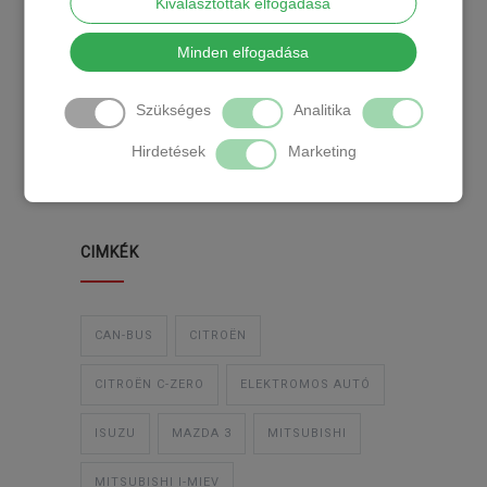
Kiválasztottak elfogadása
KATEGÓRIA
Minden elfogadása
Szükséges
Analitika
TEMPOMAT
TEMPOMAT BESZERELÉS
Hirdetések
Marketing
UTÓLAGOS TEMPOMAT
CIMKÉK
CAN-BUS
CITROËN
CITROËN C-ZERO
ELEKTROMOS AUTÓ
ISUZU
MAZDA 3
MITSUBISHI
MITSUBISHI I-MIEV