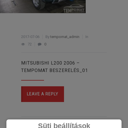
2017-07-06
By
tempomat_admin
In
72
0
MITSUBISHI L200 2006 –
TEMPOMAT BESZERELÉS_01
LEAVE A REPLY
Süti beállítások