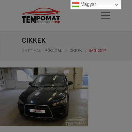
Magyar
CIKKEK
ÖN ITT VAN:
FŐOLDAL
/
CIKKEK
/
IMG_2317