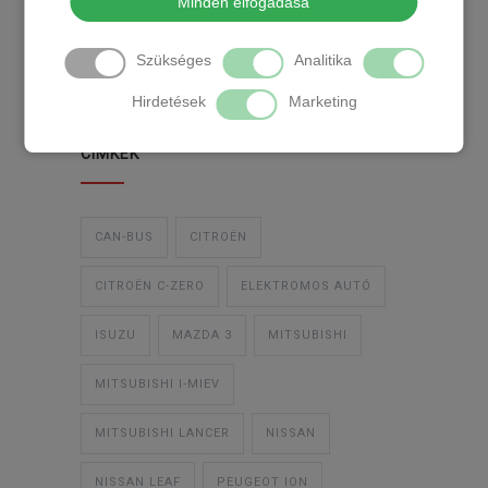
Minden elfogadása
TEMPOMAT
TEMPOMAT BESZERELÉS
Szükséges
Analitika
UTÓLAGOS TEMPOMAT
Hirdetések
Marketing
CIMKÉK
CAN-BUS
CITROËN
CITROËN C-ZERO
ELEKTROMOS AUTÓ
ISUZU
MAZDA 3
MITSUBISHI
MITSUBISHI I-MIEV
MITSUBISHI LANCER
NISSAN
NISSAN LEAF
PEUGEOT ION