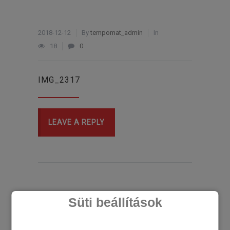
2018-12-12
By
tempomat_admin
In
18
0
IMG_2317
LEAVE A REPLY
Süti beállítások
LEGÚJABB CIKKEK