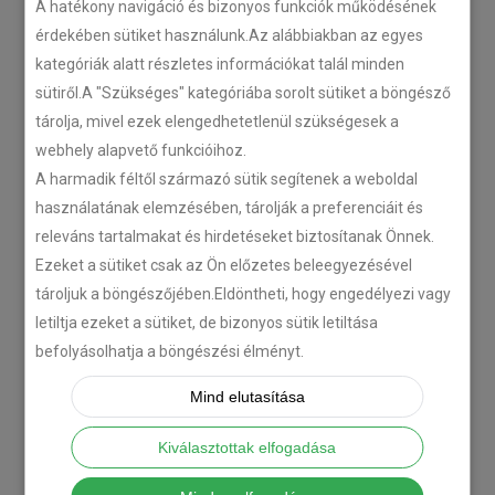
A hatékony navigáció és bizonyos funkciók működésének
Plug’n’Play tempomat ISUZU
érdekében sütiket használunk.Az alábbiakban az egyes
N-szériás teherautókhoz
kategóriák alatt részletes információkat talál minden
sütiről.A "Szükséges" kategóriába sorolt sütiket a böngésző
2018-07-26
tárolja, mivel ezek elengedhetetlenül szükségesek a
webhely alapvető funkcióihoz.
Isuzu D-MAX 2006 –
A harmadik féltől származó sütik segítenek a weboldal
Tempomat beszerelés
használatának elemzésében, tárolják a preferenciáit és
2018-06-12
releváns tartalmakat és hirdetéseket biztosítanak Önnek.
Ezeket a sütiket csak az Ön előzetes beleegyezésével
tároljuk a böngészőjében.Eldöntheti, hogy engedélyezi vagy
Citroën C-Zero tempomat
beszerelés
letiltja ezeket a sütiket, de bizonyos sütik letiltása
befolyásolhatja a böngészési élményt.
2018-02-14
Mind elutasítása
KATEGÓRIA
Kiválasztottak elfogadása